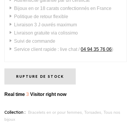
Authenticité garantie par un certificat
Bijoux en or 18 carats confectionnés en France
Politique de retour flexible
Livraison 3 J ouvrés maximum
Livraison gratuite via colissimo
Suivi de commande
Service client rapide : live chat /
04 94 35 76 06
)
RUPTURE DE STOCK
3
Real time
Visitor right now
Collection :
Bracelets en or pour femmes,
Torsades,
Tous nos
bijoux